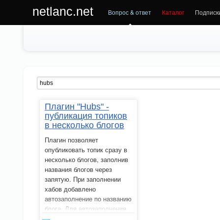
netlanc.net
Вопрос & ответ
Каталог
Подписк
Плагин "Hubs" -
публикация топиков
в несколько блогов
Плагин позволяет
опубликовать топик сразу в
несколько блогов, заполнив
названия блогов через
запятую. При заполнении
хабов добавлено
автозаполнение по названию
блога. Для автозаполнения
используются только те