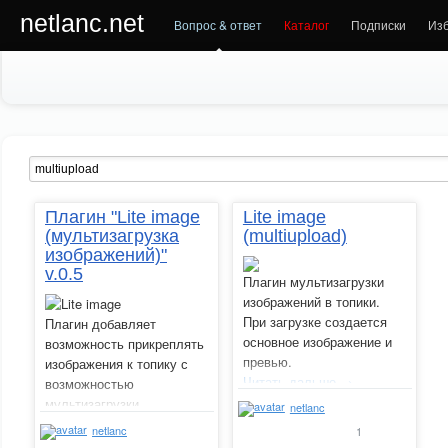
netlanc.net
Вопрос & ответ
Каталог
Подписки
Из
Плагин "Lite image
Lite image
(мультизагрузка
(multiupload)
изображений)"
v.0.5
Плагин мультизагрузки
изображений в топики.
При загрузке создается
Плагин добавляет
основное изображение и
возможность прикреплять
превью.
изображения к топику с
Читать дальше →
возможностью
мультизагрузки
netlanc
изображений. Позволяет
netlanc
1
вставлять изображения с