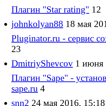
Плагин "Star rating"
12
johnkolyan88
18 мая 20
Pluginator.ru - сервис с
23
DmitriyShevcov
1 июня 
Плагин "Sape" - устано
sape.ru
4
snn2
24 мая 2016, 15:18