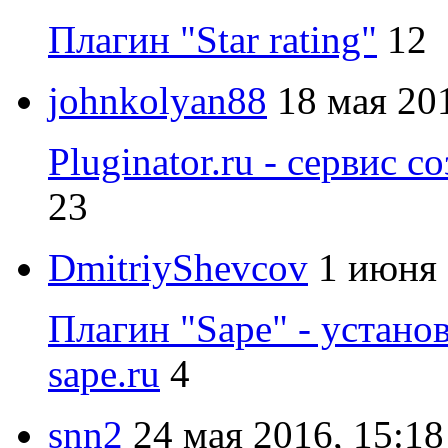
Плагин "Star rating"
12
johnkolyan88
18 мая 20
Pluginator.ru - сервис с
23
DmitriyShevcov
1 июня 
Плагин "Sape" - устано
sape.ru
4
snn2
24 мая 2016, 15:18