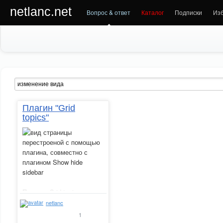
netlanc.net
Вопрос & ответ
Каталог
Подписки
Из
Плагин "Grid
topics"
Плагин «Grid topics»
позволяет изменять
netlanc
вывод списка топиков к
1
виду сеткой и обратно из