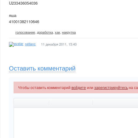
U233436054036
яша
41001382110646
голосование
,
доработка
,
хак
,
накрутка
netlanc
11 декабря 2011, 15:40
Оставить комментарий
Чтобы оставить комментарий
войдите
или
зарегистрируйтесь
на с
-
-
-
-
-
-
-
-
-
-
-
-
-
-
-
-
-
-
-
-