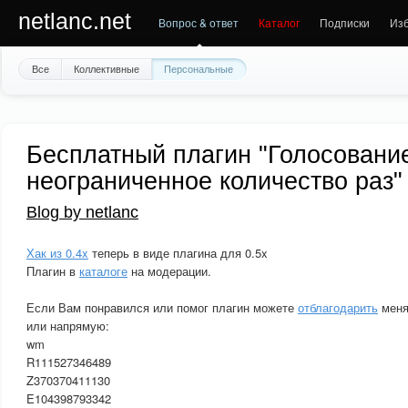
netlanc.net
Вопрос & ответ
Каталог
Подписки
Из
Все
Коллективные
Персональные
Бесплатный плагин "Голосовани
неограниченное количество раз" 
Blog by netlanc
Хак из 0.4x
теперь в виде плагина для 0.5x
Плагин в
каталоге
на модерации.
Если Вам понравился или помог плагин можете
отблагодарить
меня
или напрямую:
wm
R111527346489
Z370370411130
E104398793342